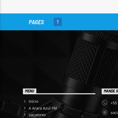
PAGES
1
MENU
MANDE S
Início
+55
A Arara Azul FM
soc
Locutores