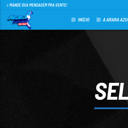
MANDE SUA MENSAGEM PRA GENTE!
INÍCIO
A ARARA AZU
CURRENT TRACK
ARARA AZUL FM 96,9
100
SEL