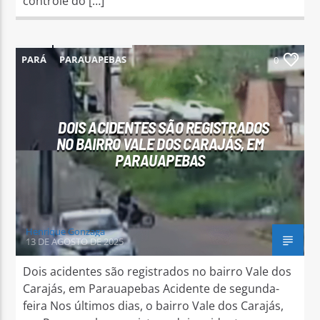
controle do […]
PARÁ
PARAUAPEBAS
0
DOIS ACIDENTES SÃO REGISTRADOS
NO BAIRRO VALE DOS CARAJÁS, EM
PARAUAPEBAS
Henrique Gonzaga
13 DE AGOSTO DE 2025
Dois acidentes são registrados no bairro Vale dos
Carajás, em Parauapebas Acidente de segunda-
feira Nos últimos dias, o bairro Vale dos Carajás,