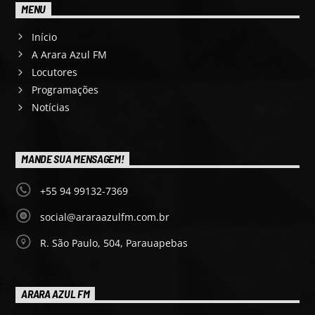
MENU
Início
A Arara Azul FM
Locutores
Programações
Notícias
MANDE SUA MENSAGEM!
+55 94 99132-7369
social@araraazulfm.com.br
R. São Paulo, 504, Parauapebas
ARARA AZUL FM