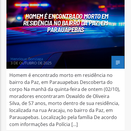
HOMEM É ENCONTRADO MORTO EM
RESIDÊNCIA NO BAIRRO DA PAZ, EM
PARAUAPEBAS
Arara Azul FM
Henrique Gonzaga
3 DE OUTUBRO DE 2025
Homem é encontrado morto em residência no
bairro da Paz, em Parauapebas Descoberta do
corpo Na manhã da quinta-feira de ontem (02/10),
moradores encontraram Oswaldo de Oliveira
Silva, de 57 anos, morto dentro de sua residência,
localizada na rua Aracaju, no bairro da Paz, em
Parauapebas. Localização pela família De acordo
com informações da Polícia […]