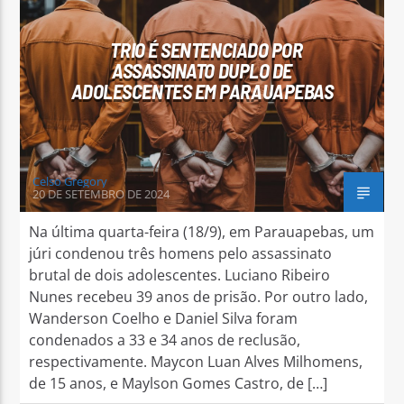
TRIO É SENTENCIADO POR
ASSASSINATO DUPLO DE
ADOLESCENTES EM PARAUAPEBAS
Arara Azul FM
Celso Gregory
20 DE SETEMBRO DE 2024
Na última quarta-feira (18/9), em Parauapebas, um
júri condenou três homens pelo assassinato
brutal de dois adolescentes. Luciano Ribeiro
Nunes recebeu 39 anos de prisão. Por outro lado,
Wanderson Coelho e Daniel Silva foram
condenados a 33 e 34 anos de reclusão,
respectivamente. Maycon Luan Alves Milhomens,
de 15 anos, e Maylson Gomes Castro, de […]