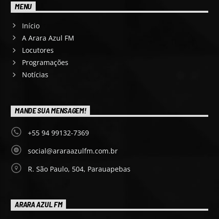
MENU
Início
A Arara Azul FM
Locutores
Programações
Notícias
MANDE SUA MENSAGEM!
+55 94 99132-7369
social@araraazulfm.com.br
R. São Paulo, 504, Parauapebas
ARARA AZUL FM