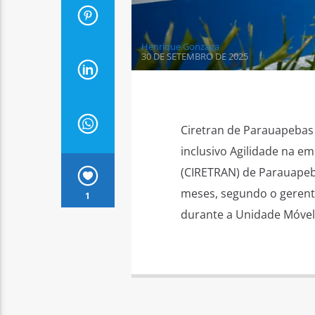
Henrique Gonzaga
30 DE SETEMBRO DE 2025
Ciretran de Parauapebas 
inclusivo Agilidade na e
(CIRETRAN) de Parauapeba
meses, segundo o gerente
1
durante a Unidade Móvel 