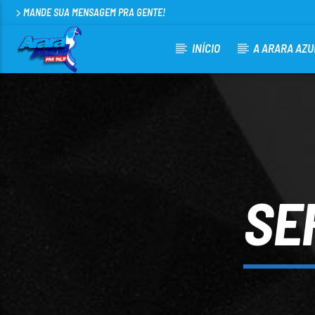
MANDE SUA MENSAGEM PRA GENTE!
INÍCIO
A ARARA AZU
CURRENT TRACK
ARARA AZUL FM 96,9
100
SE