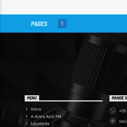
PAGES
1
MENU
MANDE S
Início
+55
A Arara Azul FM
soc
Locutores