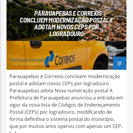
PARAUAPEBAS E CORREIOS
CONCLUEM MODERNIZAÇÃO POSTAL E
ADOTAM NOVOS CEPS POR
LOGRADOURO
Arara Azul FM
Henrique Gonzaga
3 DE DEZEMBRO DE 2025
Parauapebas e Correios concluem modernização
postal e adotam novos CEPs por logradouro
Parauapebas adota Nova numeração postal A
Prefeitura de Parauapebas anunciou a entrada em
vigor da nova lista de Códigos de Endereçamento
Postal (CEPs) por logradouro, modificando de
forma definitiva o sistema postal do município,
que por muitos anos operou com apenas um CEP.