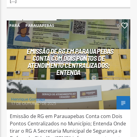
[…]
PARÁ
PARAUAPEBAS
0
EMISSÃO DE RG EM PARAUAPEBAS
CONTA COM DOIS PONTOS DE
ATENDIMENTO CENTRALIZADOS;
ENTENDA
Henrique Gonzaga
17 DE OUTUBRO DE 2025
Emissão de RG em Parauapebas Conta com Dois
Pontos Centralizados no Município; Entenda Onde
tirar o RG A Secretaria Municipal de Segurança e