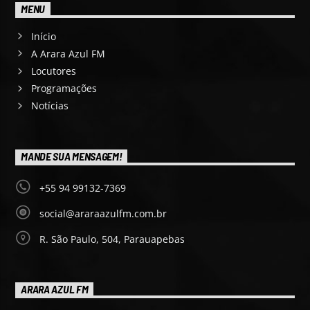
MENU
Início
A Arara Azul FM
Locutores
Programações
Notícias
MANDE SUA MENSAGEM!
+55 94 99132-7369
social@araraazulfm.com.br
R. São Paulo, 504, Parauapebas
ARARA AZUL FM