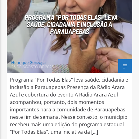
PROGRAMA “POR TODAS ELAS” LEVA
SAÚDE, CIDADANIA E INCLUSÃO A
PARAUAPEBAS
Arara Azul FM
Henrique Gonzaga
25 DE AGOSTO DE 2025
Programa “Por Todas Elas” leva saúde, cidadania e
inclusão a Parauapebas Presença da Rádio Arara
Azul e cobertura do evento A Rádio Arara Azul
acompanhou, portanto, dois momentos
importantes para a comunidade de Parauapebas
neste fim de semana. Nesse contexto, o município
recebeu mais uma edição do programa estadual
“Por Todas Elas”, uma iniciativa da […]