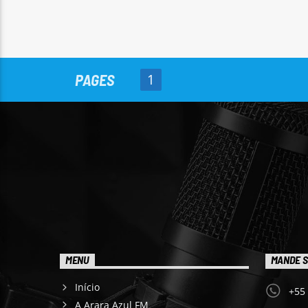
PAGES
1
MENU
MANDE S
Início
+55
A Arara Azul FM