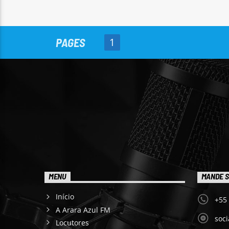
PAGES
1
MENU
MANDE S
Início
+55
A Arara Azul FM
soc
Locutores