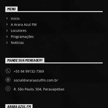
MENU
Início
A Arara Azul FM
Locutores
Programações
Notícias
MANDE SUA MENSAGEM!
+55 94 99132-7369
social@araraazulfm.com.br
R. São Paulo, 504, Parauapebas
ARARA AZUL FM