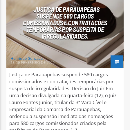
JUSTIÇA DE PARAUAPEBAS
SUSPENDE 580 CARGOS
COMISSIONADOS E CONTRATAÇÕES
TEMPORÁRIAS POR SUSPEITA DE
IRREGULARIDADES.
Arara Azul FM
Henrique Gonzaga
13 DE FEVEREIRO DE 2025
Justiça de Parauapebas suspende 580 cargos
comissionados e contratações temporárias por
suspeita de irregularidades. Decisão do Juiz Em
uma decisão divulgada na quarta-feira (12), o Juiz
Lauro Fontes Junior, titular da 3ª Vara Cível e
Empresarial da Comarca de Parauapebas,
ordenou a suspensão imediata das nomeações
para 580 cargos comissionados criados pela