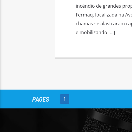
incêndio de grandes propo
Fermaq, localizada na Av
chamas se alastraram ra
e mobilizando […]
PAGES
1