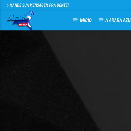
MANDE SUA MENSAGEM PRA GENTE!
INÍCIO
A ARARA AZU
CURRENT TRACK
ARARA AZUL FM 96,9
100