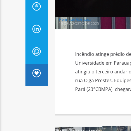
Henrique Gonzaga
19 DE AGOSTO DE 2025
Incêndio atinge prédio d
Universidade em Parauap
atingiu o terceiro andar
rua Olga Prestes. Equip
Pará (23°CBMPA) chegar