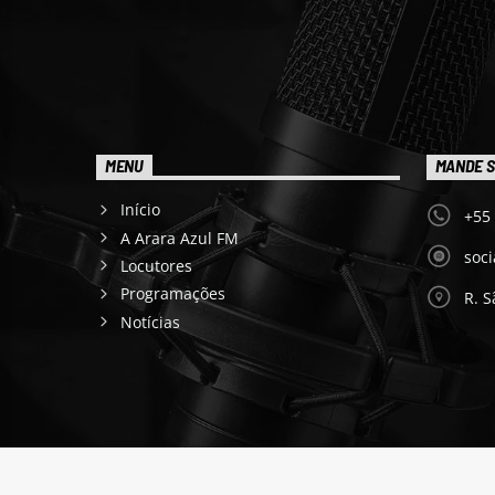
MENU
MANDE S
Início
+55
A Arara Azul FM
soc
Locutores
Programações
R. S
Notícias