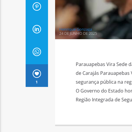
Henrique Gonzaga
24 DE JUNHO DE 2025
Parauapebas Vira Sede da
de Carajás Parauapebas V
segurança pública na reg
1
O Governo do Estado homo
Região Integrada de Segu