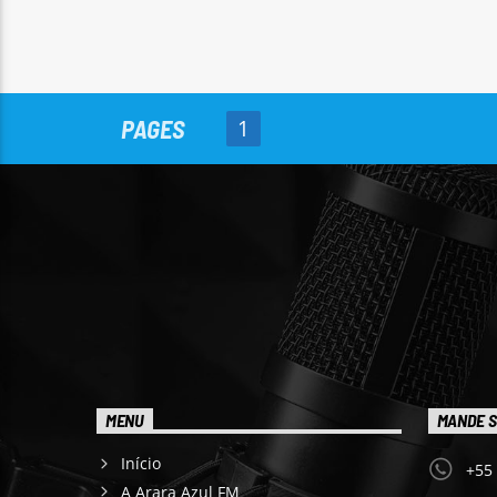
PAGES
1
MENU
MANDE S
Início
+55
A Arara Azul FM