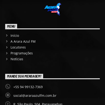
MENU
Início
A Arara Azul FM
Locutores
Programações
Notícias
MANDE SUA MENSAGEM!
+55 94 99132-7369
social@araraazulfm.com.br
R. São Paulo, 504, Parauapebas