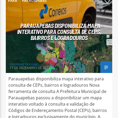
PARÁ
PARAUAPEBAS
1
PARAUAPEBAS DISPONIBILIZA MAPA
INTERATIVO PARA CONSULTA DE CEPS,
Arara Azul FM
BAIRROS E LOGRADOUROS
Henrique Gonzaga
17 DE DEZEMBRO DE 2025
Parauapebas disponibiliza mapa interativo para
consulta de CEPs, bairros e logradouros Nova
ferramenta de consulta A Prefeitura Municipal de
Parauapebas passou a disponibilizar um mapa
interativo voltado à consulta e validação de
Códigos de Endereçamento Postal (CEPs), bairros
e logradouros exclusivamente do município. A