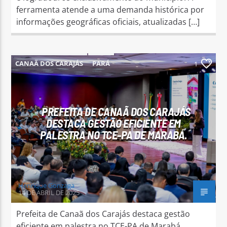
ferramenta atende a uma demanda histórica por
informações geográficas oficiais, atualizadas […]
CANAÃ DOS CARAJÁS
PARÁ
1
PREFEITA DE CANAÃ DOS CARAJÁS
DESTACA GESTÃO EFICIENTE EM
PALESTRA NO TCE-PA DE MARABÁ.
Henrique Gonzaga
14 DE ABRIL DE 2025
Prefeita de Canaã dos Carajás destaca gestão
eficiente em palestra no TCE-PA de Marabá.