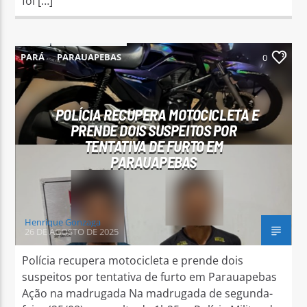
foi […]
PARÁ
PARAUAPEBAS
0
POLÍCIA RECUPERA MOTOCICLETA E
PRENDE DOIS SUSPEITOS POR
TENTATIVA DE FURTO EM
PARAUAPEBAS
Henrique Gonzaga
26 DE AGOSTO DE 2025
Polícia recupera motocicleta e prende dois
suspeitos por tentativa de furto em Parauapebas
Ação na madrugada Na madrugada de segunda-