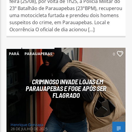
feira (25/08), por volta de 1h25, a Polícia Militar do
23º Batalhão de Parauapebas (23°BPM), recuperou
uma motocicleta furtada e prendeu dois homens
suspeitos do crime, em Parauapebas. Local e
Ocorrência O oficial de dia acionou […]
PARÁ
PARAUAPEBAS
0
CRIMINOSO INVADE LOJAS EM
PARAUAPEBAS E FOGE APÓS SER
FLAGRADO
Henrique Gonzaga
28 DE JULHO DE 2025