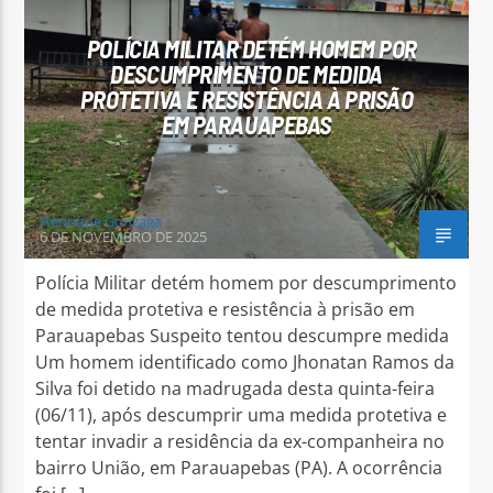
POLÍCIA MILITAR DETÉM HOMEM POR
DESCUMPRIMENTO DE MEDIDA
PROTETIVA E RESISTÊNCIA À PRISÃO
EM PARAUAPEBAS
Arara Azul FM
Henrique Gonzaga
6 DE NOVEMBRO DE 2025
Polícia Militar detém homem por descumprimento
de medida protetiva e resistência à prisão em
Parauapebas Suspeito tentou descumpre medida
Um homem identificado como Jhonatan Ramos da
Silva foi detido na madrugada desta quinta-feira
(06/11), após descumprir uma medida protetiva e
tentar invadir a residência da ex-companheira no
bairro União, em Parauapebas (PA). A ocorrência