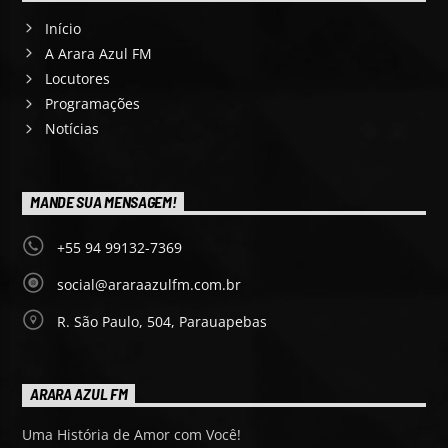
Início
A Arara Azul FM
Locutores
Programações
Notícias
MANDE SUA MENSAGEM!
+55 94 99132-7369
social@araraazulfm.com.br
R. São Paulo, 504, Parauapebas
ARARA AZUL FM
Uma História de Amor com Você!