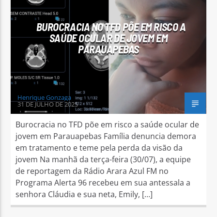
BUROCRACIA NO TFD PÕE EM RISCO A
SAÚDE OCULAR DE JOVEM EM
PARAUAPEBAS
Arara Azul FM
Henrique Gonzaga
31 DE JULHO DE 2025
Burocracia no TFD põe em risco a saúde ocular de
jovem em Parauapebas Família denuncia demora
em tratamento e teme pela perda da visão da
jovem Na manhã da terça-feira (30/07), a equipe
de reportagem da Rádio Arara Azul FM no
Programa Alerta 96 recebeu em sua antessala a
senhora Cláudia e sua neta, Emily, […]