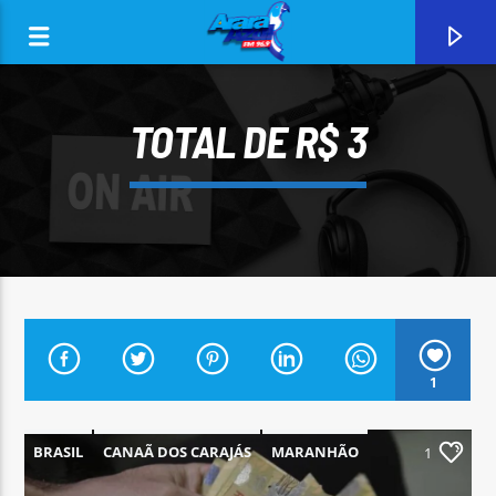
TOTAL DE R$ 3
0:00
1
CURRENT TRACK
ARARA AZUL FM 96,9
BRASIL
CANAÃ DOS CARAJÁS
MARANHÃO
1
PARÁ
PARAUAPEBAS