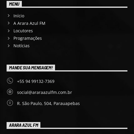
MENU
Início
A Arara Azul FM
Locutores
Programações
Notícias
MANDE SUA MENSAGEM!
+55 94 99132-7369
social@araraazulfm.com.br
R. São Paulo, 504, Parauapebas
ARARA AZUL FM