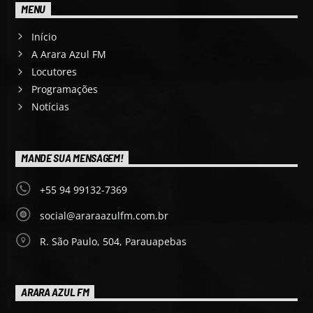
MENU
Início
A Arara Azul FM
Locutores
Programações
Notícias
MANDE SUA MENSAGEM!
+55 94 99132-7369
social@araraazulfm.com.br
R. São Paulo, 504, Parauapebas
ARARA AZUL FM