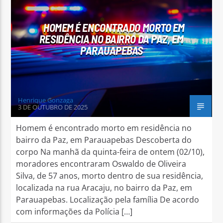
HOMEM É ENCONTRADO MORTO EM
RESIDÊNCIA NO BAIRRO DA PAZ, EM
PARAUAPEBAS
Arara Azul FM
Henrique Gonzaga
3 DE OUTUBRO DE 2025
Homem é encontrado morto em residência no
bairro da Paz, em Parauapebas Descoberta do
corpo Na manhã da quinta-feira de ontem (02/10),
moradores encontraram Oswaldo de Oliveira
Silva, de 57 anos, morto dentro de sua residência,
localizada na rua Aracaju, no bairro da Paz, em
Parauapebas. Localização pela família De acordo
com informações da Polícia […]