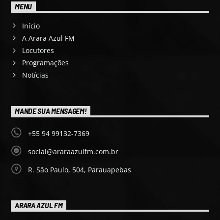
MENU
Início
A Arara Azul FM
Locutores
Programações
Notícias
MANDE SUA MENSAGEM!
+55 94 99132-7369
social@araraazulfm.com.br
R. São Paulo, 504, Parauapebas
ARARA AZUL FM