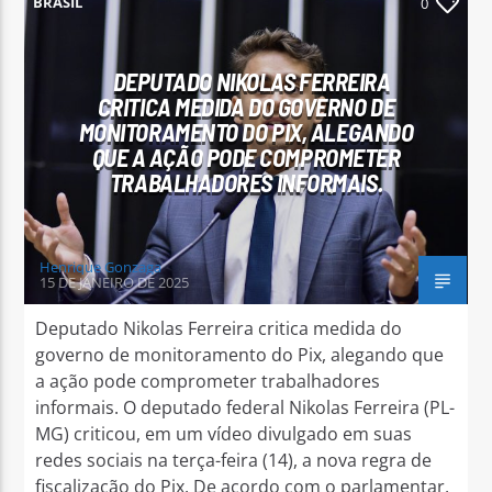
BRASIL
0
DEPUTADO NIKOLAS FERREIRA
CRITICA MEDIDA DO GOVERNO DE
MONITORAMENTO DO PIX, ALEGANDO
Arara Azul FM
QUE A AÇÃO PODE COMPROMETER
TRABALHADORES INFORMAIS.
Henrique Gonzaga
15 DE JANEIRO DE 2025
Deputado Nikolas Ferreira critica medida do
governo de monitoramento do Pix, alegando que
a ação pode comprometer trabalhadores
informais. O deputado federal Nikolas Ferreira (PL-
MG) criticou, em um vídeo divulgado em suas
redes sociais na terça-feira (14), a nova regra de
fiscalização do Pix. De acordo com o parlamentar,