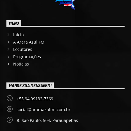
MENU
Início
A Arara Azul FM
Locutores
Programações
Notícias
MANDE SUA MENSAGEM!
+55 94 99132-7369
social@araraazulfm.com.br
R. São Paulo, 504, Parauapebas