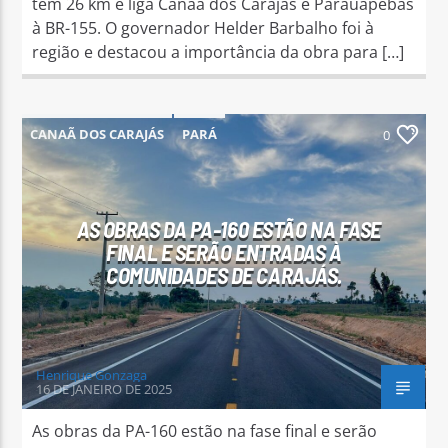
tem 26 km e liga Canaã dos Carajás e Parauapebas
à BR-155. O governador Helder Barbalho foi à
região e destacou a importância da obra para […]
CANAÃ DOS CARAJÁS
PARÁ
0
PARAUAPEBAS
AS OBRAS DA PA-160 ESTÃO NA FASE
FINAL E SERÃO ENTRADAS À
COMUNIDADES DE CARAJÁS.
Henrique Gonzaga
16 DE JANEIRO DE 2025
As obras da PA-160 estão na fase final e serão