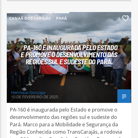
CANAÃ DOS CARAJÁS
PARÁ
0
PARAUAPEBAS
PA-160 É INAUGURADA PELO ESTADO
E PROMOVE O DESENVOLVIMENTO DAS
REGIÕES SUL E SUDESTE DO PARÁ.
Henrique Gonzaga
10 DE FEVEREIRO DE 2025
PA-160 é inaugurada pelo Estado e promove o
desenvolvimento das regiões sul e sudeste do
Pará. Marco para a Mobilidade e Segurança da
Região Conhecida como TransCarajás, a rodovia