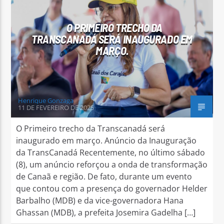
O PRIMEIRO TRECHO DA
TRANSCANADÁ SERÁ INAUGURADO EM
MARÇO.
Arara Azul FM
Henrique Gonzaga
11 DE FEVEREIRO DE 2025
O Primeiro trecho da Transcanadá será
inaugurado em março. Anúncio da Inauguração
da TransCanadá Recentemente, no último sábado
(8), um anúncio reforçou a onda de transformação
de Canaã e região. De fato, durante um evento
que contou com a presença do governador Helder
Barbalho (MDB) e da vice-governadora Hana
Ghassan (MDB), a prefeita Josemira Gadelha […]