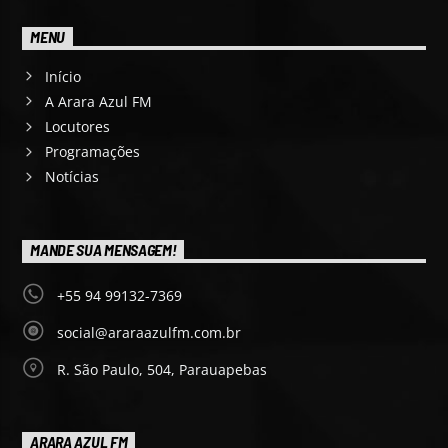
MENU
Início
A Arara Azul FM
Locutores
Programações
Notícias
MANDE SUA MENSAGEM!
+55 94 99132-7369
social@araraazulfm.com.br
R. São Paulo, 504, Parauapebas
ARARA AZUL FM