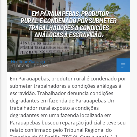
EM PARAUAPEBAS, PRODUTOR
RURAL É CONDENADO POR SUBMETER
TRABALHADORES A CONDIÇÕES
ANÁLOGAS À ESCRAVIDÃO.
Arara Azul FM
Henrique Gonzaga
17 DE ABRIL DE 2025
Em Parauapebas, produtor rural é condenado por
submeter trabalhadores a condições análogas à
escravidão. Trabalhador denuncia condições
degradantes em fazenda de Parauapebas Um
trabalhador rural exposto a condições
degradantes em uma fazenda localizada em
Parauapebas buscou reparação judicial e teve seu
relato confirmado pelo Tribunal Regional do