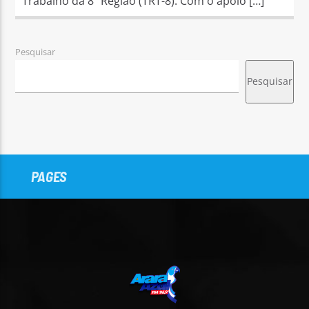
Trabalho da 8ª Região (TRT-8). Com o apoio […]
Pesquisar
Pesquisar
PAGES