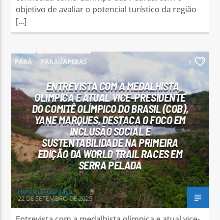
objetivo de avaliar o potencial turístico da região
[…]
PARÁ
PARAUAPEBAS
1
ENTREVISTA COM A MEDALHISTA
OLÍMPICA E ATUAL VICE-PRESIDENTE
DO COMITÊ OLÍMPICO DO BRASIL (COB),
YANE MARQUES, DESTACA O FOCO EM
INCLUSÃO SOCIAL E
SUSTENTABILIDADE NA PRIMEIRA
EDIÇÃO DA WORLD TRAIL RACES EM
SERRA PELADA
Henrique Gonzaga
22 DE SETEMBRO DE 2025
Entrevista com a medalhista olímpica e atual vice-