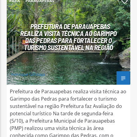
PARÁ
PARAUAPEBAS
1
PREFEITURA DE PARAUAPEBAS
REALIZA VISITA TÉCNICA AO GARIMPO
DAS PEDRAS PARA FORTALECER O
Arara Azul FM
TURISMO SUSTENTÁVEL NA REGIÃO
Henrique Gonzaga
7 DE OUTUBRO DE 2025
Prefeitura de Parauapebas realiza visita técnica ao
Garimpo das Pedras para fortalecer o turismo
sustentável na região Prefeitura faz Avaliação do
potencial turístico Na tarde de segunda-feira
(5/10), a Prefeitura Municipal de Parauapebas
(PMP) realizou uma visita técnica às área
conhecida como Garimpo das Pedras, com o