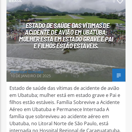
BRASIL
0
ESTADO DE SAÚDE DAS VÍTIMAS DE
ACIDENTE DE AVIÃO EM UBATUBA;
MULHER ESTÁ EM ESTADO GRAVE E PAI
Arara Azul FM
E FILHOS ESTÃO ESTÁVEIS.
Henrique Gonzaga
10 DE JANEIRO DE 2025
Estado de saúde das vítimas de acidente de avião
em Ubatuba; mulher está em estado grave e Pai e
filhos estão estáveis. Família Sobrevive a Acidente
Aéreo em Ubatuba e Permanece Internada A
família que sobreviveu ao acidente aéreo em
Ubatuba, no Litoral Norte de São Paulo, está
internada no Hospital Regional de Caraguatatuba.