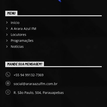
MENU
Início
A Arara Azul FM
Locutores
Programações
Notícias
MANDE SUA MENSAGEM!
+55 94 99132-7369
social@araraazulfm.com.br
R. São Paulo, 504, Parauapebas