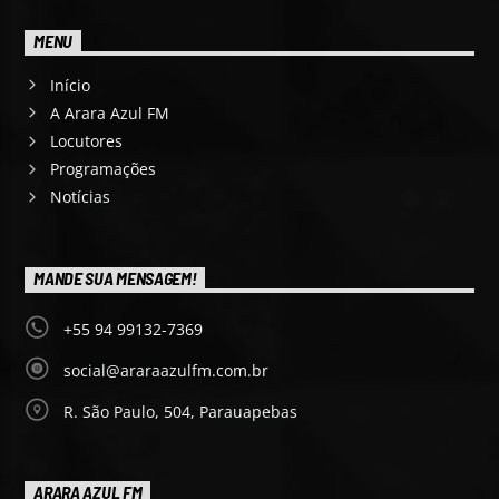
MENU
Início
A Arara Azul FM
Locutores
Programações
Notícias
MANDE SUA MENSAGEM!
+55 94 99132-7369
social@araraazulfm.com.br
R. São Paulo, 504, Parauapebas
ARARA AZUL FM