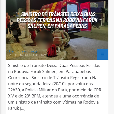
SINISTRO DE TRÂNSITO DEIXA DUAS
PESSOAS FERIDAS NA RODOVIA FARUK
SALMEN, EM PARAUAPEBAS
Arara Azul FM
Henrique Gonzaga
21 DE OUTUBRO DE 2025
Sinistro de Trânsito Deixa Duas Pessoas Feridas
na Rodovia Faruk Salmen, em Parauapebas
Ocorrência: Sinistro de Trânsito Registrado Na
noite da segunda-feira (20/10), por volta das
22h30, a Polícia Militar do Pará, por meio do CPR
XIV e do 23º BPM, atendeu a uma ocorrência de
um sinistro de trânsito com vítimas na Rodovia
Faruk […]