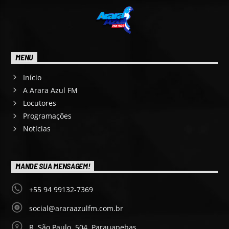
MENU
Início
A Arara Azul FM
Locutores
Programações
Notícias
MANDE SUA MENSAGEM!
+55 94 99132-7369
social@araraazulfm.com.br
R. São Paulo, 504, Parauapebas