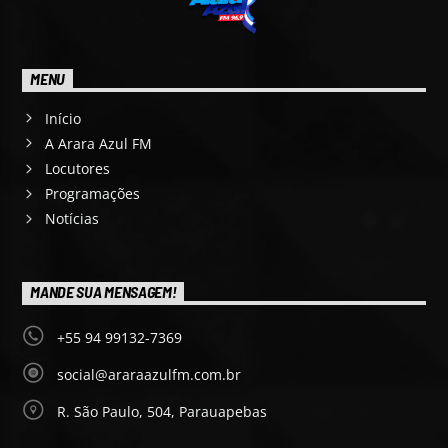
MENU
Início
A Arara Azul FM
Locutores
Programações
Notícias
MANDE SUA MENSAGEM!
+55 94 99132-7369
social@araraazulfm.com.br
R. São Paulo, 504, Parauapebas