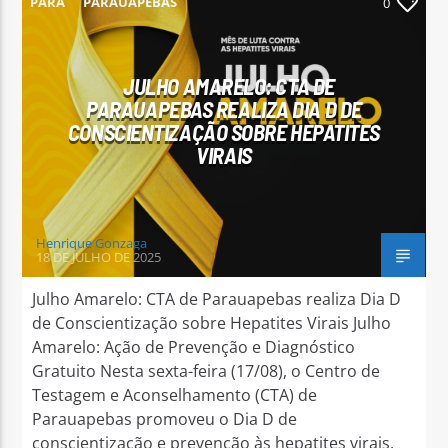
PARÁ
PARAUAPEBAS
0
JULHO AMARELO: CTA DE
PARAUAPEBAS REALIZA DIA D DE
CONSCIENTIZAÇÃO SOBRE HEPATITES
Arara Azul FM
VIRAIS
Henrique Gonzaga
18 DE JULHO DE 2025
Julho Amarelo: CTA de Parauapebas realiza Dia D
de Conscientização sobre Hepatites Virais Julho
Amarelo: Ação de Prevenção e Diagnóstico
Gratuito Nesta sexta-feira (17/08), o Centro de
Testagem e Aconselhamento (CTA) de
Parauapebas promoveu o Dia D de
conscientização e prevenção às hepatites virais,