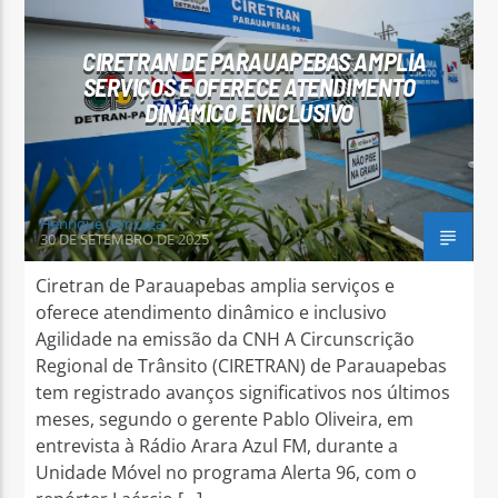
CIRETRAN DE PARAUAPEBAS AMPLIA
SERVIÇOS E OFERECE ATENDIMENTO
DINÂMICO E INCLUSIVO
Arara Azul FM
Henrique Gonzaga
30 DE SETEMBRO DE 2025
Ciretran de Parauapebas amplia serviços e
oferece atendimento dinâmico e inclusivo
Agilidade na emissão da CNH A Circunscrição
Regional de Trânsito (CIRETRAN) de Parauapebas
tem registrado avanços significativos nos últimos
meses, segundo o gerente Pablo Oliveira, em
entrevista à Rádio Arara Azul FM, durante a
Unidade Móvel no programa Alerta 96, com o