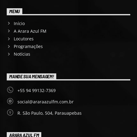
MENU
Início
A Arara Azul FM
Locutores
Programações
Notícias
MANDE SUA MENSAGEM!
+55 94 99132-7369
social@araraazulfm.com.br
R. São Paulo, 504, Parauapebas
ARARA AZUL FM