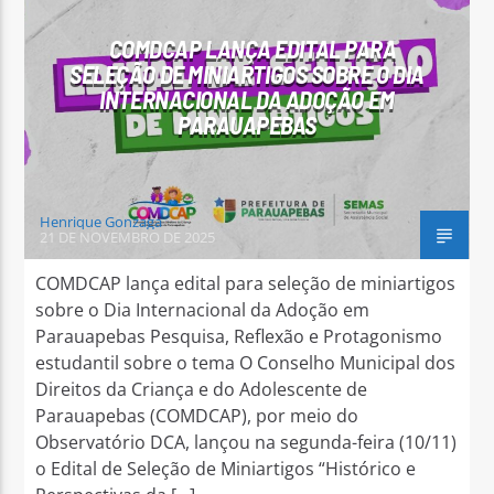
COMDCAP LANÇA EDITAL PARA
SELEÇÃO DE MINIARTIGOS SOBRE O DIA
INTERNACIONAL DA ADOÇÃO EM
PARAUAPEBAS
Arara Azul FM
Henrique Gonzaga
21 DE NOVEMBRO DE 2025
COMDCAP lança edital para seleção de miniartigos
sobre o Dia Internacional da Adoção em
Parauapebas Pesquisa, Reflexão e Protagonismo
estudantil sobre o tema O Conselho Municipal dos
Direitos da Criança e do Adolescente de
Parauapebas (COMDCAP), por meio do
Observatório DCA, lançou na segunda-feira (10/11)
o Edital de Seleção de Miniartigos “Histórico e