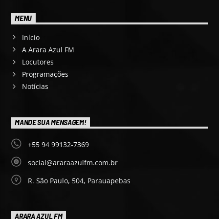
MENU
Início
A Arara Azul FM
Locutores
Programações
Notícias
MANDE SUA MENSAGEM!
+55 94 99132-7369
social@araraazulfm.com.br
R. São Paulo, 504, Parauapebas
ARARA AZUL FM