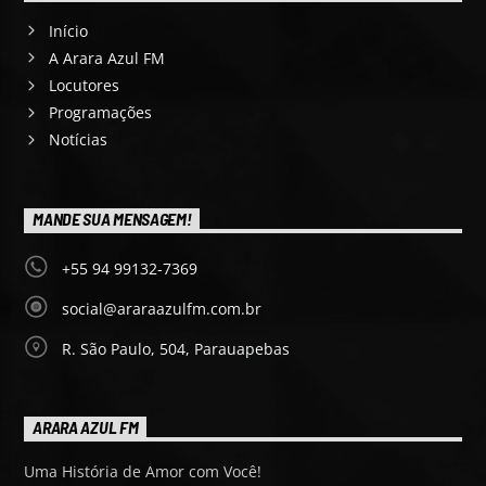
Início
A Arara Azul FM
Locutores
Programações
Notícias
MANDE SUA MENSAGEM!
+55 94 99132-7369
social@araraazulfm.com.br
R. São Paulo, 504, Parauapebas
ARARA AZUL FM
Uma História de Amor com Você!