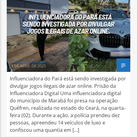
INFLUENCIADORA DO PARÁ ESTÁ
SENDO INVESTIGADA POR DIVULGAR
JOGOS ILEGAIS DE AZAR ONLINE.
Arara Azul FM
Henrique Gonzaga
3 DE ABRIL DE 2025
Influenciadora do Pará está sendo investigada por
divulgar jogos ilegais de azar online. Prisão da
Influenciadora Digital Uma influenciadora digital
do município de Marabá foi presa na operação
Quéfren, realizada no estado do Ceará, na quarta-
feira (02). Durante a ação, a polícia prendeu dez
pessoas, apreendeu 14 veículos de luxo e
confiscou uma quantia em […]