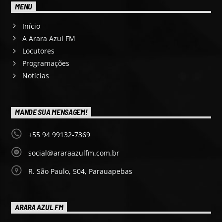
MENU
Início
A Arara Azul FM
Locutores
Programações
Notícias
MANDE SUA MENSAGEM!
+55 94 99132-7369
social@araraazulfm.com.br
R. São Paulo, 504, Parauapebas
ARARA AZUL FM