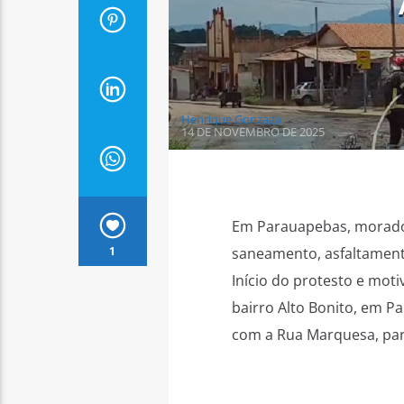
Henrique Gonzaga
14 DE NOVEMBRO DE 2025
Em Parauapebas, morador
1
saneamento, asfaltament
Início do protesto e mot
bairro Alto Bonito, em P
com a Rua Marquesa, par