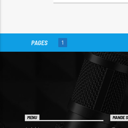
PAGES
1
MENU
MANDE S