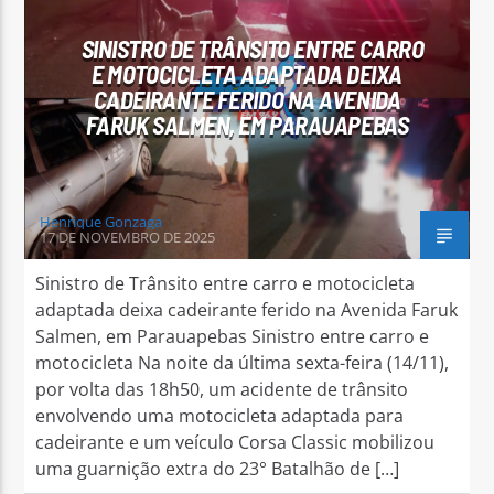
SINISTRO DE TRÂNSITO ENTRE CARRO
E MOTOCICLETA ADAPTADA DEIXA
CADEIRANTE FERIDO NA AVENIDA
FARUK SALMEN, EM PARAUAPEBAS
Arara Azul FM
Henrique Gonzaga
17 DE NOVEMBRO DE 2025
Sinistro de Trânsito entre carro e motocicleta
adaptada deixa cadeirante ferido na Avenida Faruk
Salmen, em Parauapebas Sinistro entre carro e
motocicleta Na noite da última sexta-feira (14/11),
por volta das 18h50, um acidente de trânsito
envolvendo uma motocicleta adaptada para
cadeirante e um veículo Corsa Classic mobilizou
uma guarnição extra do 23° Batalhão de […]