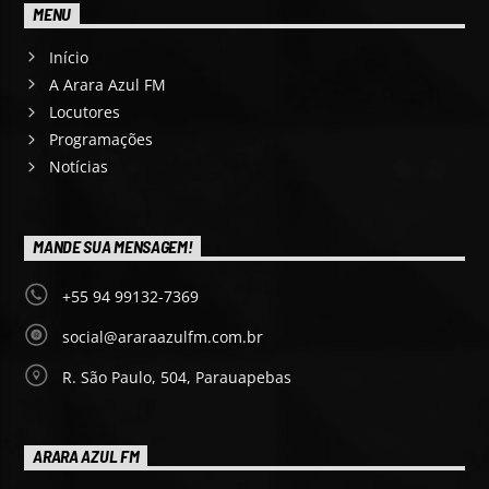
MENU
Início
A Arara Azul FM
Locutores
Programações
Notícias
MANDE SUA MENSAGEM!
+55 94 99132-7369
social@araraazulfm.com.br
R. São Paulo, 504, Parauapebas
ARARA AZUL FM