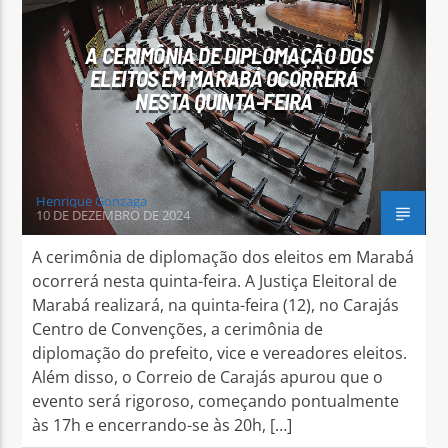
A CERIMÔNIA DE DIPLOMAÇÃO DOS
ELEITOS EM MARABÁ OCORRERÁ
NESTA QUINTA-FEIRA
Arara Azul FM
Henrique Gonzaga
10 DE DEZEMBRO DE 2024
A cerimônia de diplomação dos eleitos em Marabá
ocorrerá nesta quinta-feira. A Justiça Eleitoral de
Marabá realizará, na quinta-feira (12), no Carajás
Centro de Convenções, a cerimônia de
diplomação do prefeito, vice e vereadores eleitos.
Além disso, o Correio de Carajás apurou que o
evento será rigoroso, começando pontualmente
às 17h e encerrando-se às 20h, […]