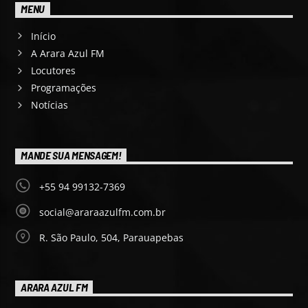
MENU
Início
A Arara Azul FM
Locutores
Programações
Notícias
MANDE SUA MENSAGEM!
+55 94 99132-7369
social@araraazulfm.com.br
R. São Paulo, 504, Parauapebas
ARARA AZUL FM