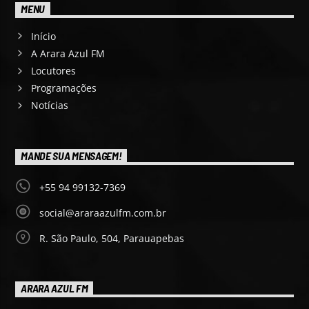
MENU
Início
A Arara Azul FM
Locutores
Programações
Notícias
MANDE SUA MENSAGEM!
+55 94 99132-7369
social@araraazulfm.com.br
R. São Paulo, 504, Parauapebas
ARARA AZUL FM