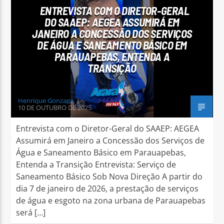
ENTREVISTA COM O DIRETOR-GERAL
DO SAAEP: AEGEA ASSUMIRÁ EM
JANEIRO A CONCESSÃO DOS SERVIÇOS
DE ÁGUA E SANEAMENTO BÁSICO EM
PARAUAPEBAS, ENTENDA A
TRANSIÇÃO
Arara Azul FM
Henrique Gonzaga
10 DE OUTUBRO DE 2025
Entrevista com o Diretor-Geral do SAAEP: AEGEA
Assumirá em Janeiro a Concessão dos Serviços de
Água e Saneamento Básico em Parauapebas,
Entenda a Transição Entrevista: Serviço de
Saneamento Básico Sob Nova Direção A partir do
dia 7 de janeiro de 2026, a prestação de serviços
de água e esgoto na zona urbana de Parauapebas
será […]