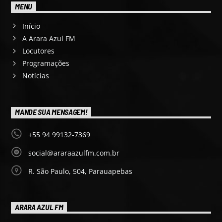
MENU
Início
A Arara Azul FM
Locutores
Programações
Notícias
MANDE SUA MENSAGEM!
+55 94 99132-7369
social@araraazulfm.com.br
R. São Paulo, 504, Parauapebas
ARARA AZUL FM