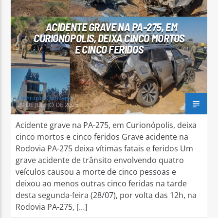
ACIDENTE GRAVE NA PA-275, EM
CURIONÓPOLIS, DEIXA CINCO MORTOS
E CINCO FERIDOS
Arara Azul FM
Henrique Gonzaga
29 DE JULHO DE 2025
Acidente grave na PA-275, em Curionópolis, deixa
cinco mortos e cinco feridos Grave acidente na
Rodovia PA-275 deixa vítimas fatais e feridos Um
grave acidente de trânsito envolvendo quatro
veículos causou a morte de cinco pessoas e
deixou ao menos outras cinco feridas na tarde
desta segunda-feira (28/07), por volta das 12h, na
Rodovia PA-275, […]