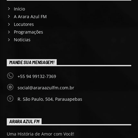
Início
A Arara Azul FM
Locutores
Programações
Notícias
MANDE SUA MENSAGEM!
+55 94 99132-7369
social@araraazulfm.com.br
R. São Paulo, 504, Parauapebas
ARARA AZUL FM
Uma História de Amor com Você!