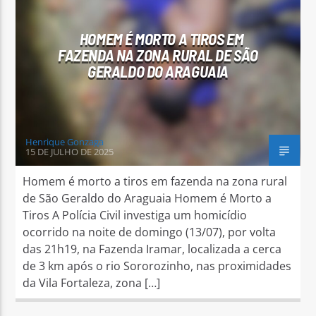
HOMEM É MORTO A TIROS EM
FAZENDA NA ZONA RURAL DE SÃO
GERALDO DO ARAGUAIA
Arara Azul FM
Henrique Gonzaga
15 DE JULHO DE 2025
Homem é morto a tiros em fazenda na zona rural
de São Geraldo do Araguaia Homem é Morto a
Tiros A Polícia Civil investiga um homicídio
ocorrido na noite de domingo (13/07), por volta
das 21h19, na Fazenda Iramar, localizada a cerca
de 3 km após o rio Sororozinho, nas proximidades
da Vila Fortaleza, zona […]