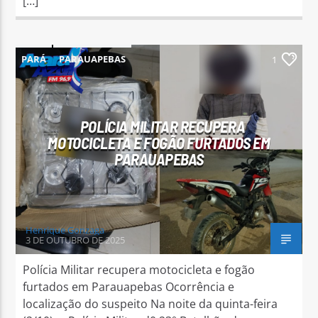
[…]
PARÁ
PARAUAPEBAS
1
POLÍCIA MILITAR RECUPERA
MOTOCICLETA E FOGÃO FURTADOS EM
PARAUAPEBAS
Henrique Gonzaga
3 DE OUTUBRO DE 2025
Polícia Militar recupera motocicleta e fogão
furtados em Parauapebas Ocorrência e
localização do suspeito Na noite da quinta-feira