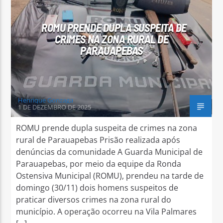
ROMU PRENDE DUPLA SUSPEITA DE
CRIMES NA ZONA RURAL DE
PARAUAPEBAS
Arara Azul FM
Henrique Gonzaga
1 DE DEZEMBRO DE 2025
ROMU prende dupla suspeita de crimes na zona
rural de Parauapebas Prisão realizada após
denúncias da comunidade A Guarda Municipal de
Parauapebas, por meio da equipe da Ronda
Ostensiva Municipal (ROMU), prendeu na tarde de
domingo (30/11) dois homens suspeitos de
praticar diversos crimes na zona rural do
município. A operação ocorreu na Vila Palmares