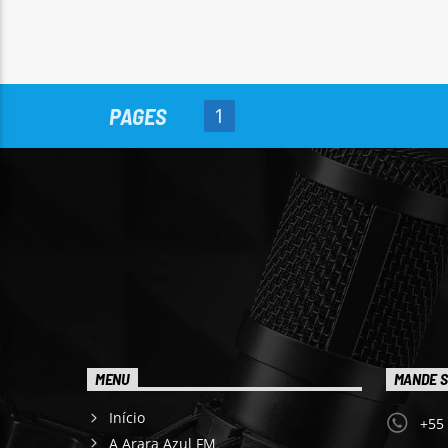
PAGES
1
MENU
MANDE S
Início
+55
A Arara Azul FM