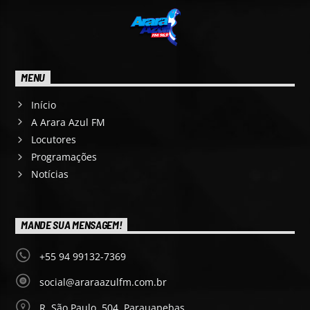
MENU
Início
A Arara Azul FM
Locutores
Programações
Notícias
MANDE SUA MENSAGEM!
+55 94 99132-7369
social@araraazulfm.com.br
R. São Paulo, 504, Parauapebas