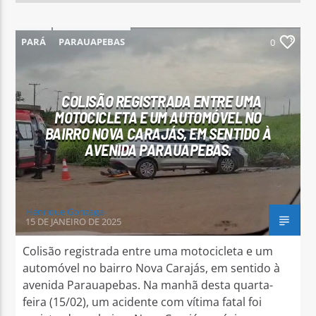
PARÁ
PARAUAPEBAS
0
COLISÃO REGISTRADA ENTRE UMA
MOTOCICLETA E UM AUTOMÓVEL NO
BAIRRO NOVA CARAJÁS, EM SENTIDO À
AVENIDA PARAUAPEBAS.
Henrique Gonzaga
15 DE JANEIRO DE 2025
Colisão registrada entre uma motocicleta e um
automóvel no bairro Nova Carajás, em sentido à
avenida Parauapebas. Na manhã desta quarta-
feira (15/02), um acidente com vítima fatal foi