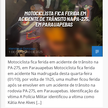
MOTOCICLISTA FICA FERIDA EM
ACIDENTE DE TRÂNSITO NA PA-275,
EM PARAUAPEBAS
Arara Azul FM
Henrique Gonzaga
1 DE OUTUBRO DE 2025
Motociclista fica ferida em acidente de trânsito na
PA-275, em Parauapebas Motociclista fica ferida
em acidente Na madrugada desta quarta-feira
(01/10), por volta de 1h25, uma mulher ficou ferida
após se envolver em um acidente de trânsito na
rodovia PA-275, em Parauapebas. Identificação da
vítima A Polícia Militar identificou a vítima como
Kátia Ane Alves […]