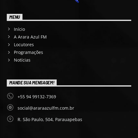
MENU
Início
A Arara Azul FM
Locutores
Programações
Notícias
MANDE SUA MENSAGEM!
+55 94 99132-7369
social@araraazulfm.com.br
R. São Paulo, 504, Parauapebas