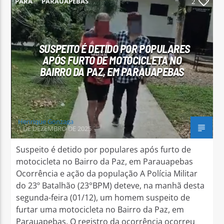
PARÁ
PARAUAPEBAS
2
SUSPEITO É DETIDO POR POPULARES
APÓS FURTO DE MOTOCICLETA NO
Arara Azul FM
BAIRRO DA PAZ, EM PARAUAPEBAS
Henrique Gonzaga
1 DE DEZEMBRO DE 2025
Suspeito é detido por populares após furto de
motocicleta no Bairro da Paz, em Parauapebas
Ocorrência e ação da população A Polícia Militar
do 23º Batalhão (23°BPM) deteve, na manhã desta
segunda-feira (01/12), um homem suspeito de
furtar uma motocicleta no Bairro da Paz, em
Parauapebas. O registro da ocorrência ocorreu