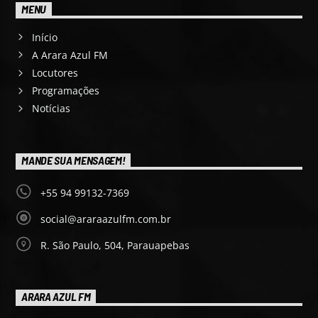
MENU
Início
A Arara Azul FM
Locutores
Programações
Notícias
MANDE SUA MENSAGEM!
+55 94 99132-7369
social@araraazulfm.com.br
R. São Paulo, 504, Parauapebas
ARARA AZUL FM