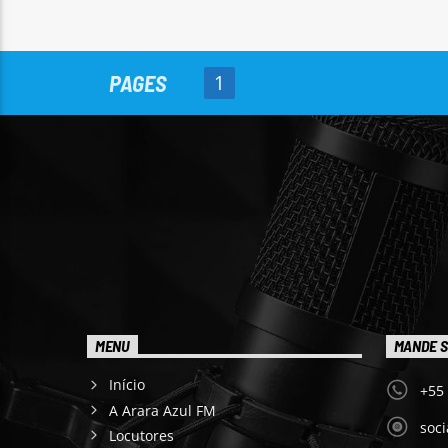
PAGES
1
MENU
MANDE S
Início
+55
A Arara Azul FM
soc
Locutores