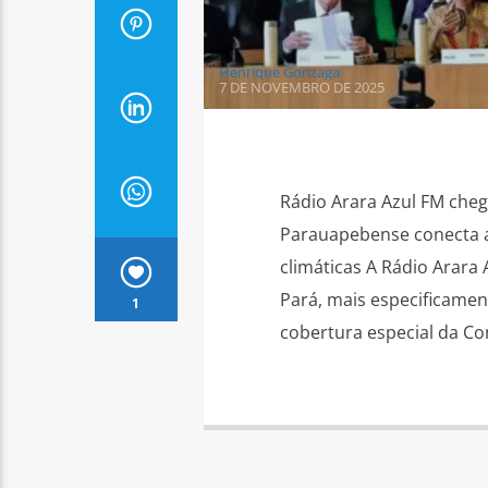
Henrique Gonzaga
7 DE NOVEMBRO DE 2025
Rádio Arara Azul FM cheg
Parauapebense conecta a
climáticas A Rádio Arara
Pará, mais especificament
1
cobertura especial da Co