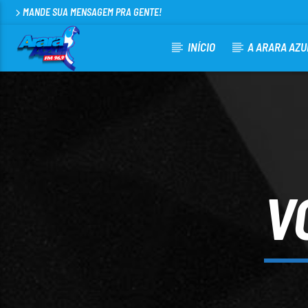
MANDE SUA MENSAGEM PRA GENTE!
INÍCIO
A ARARA AZU
CURRENT TRACK
ARARA AZUL FM 96,9
100
V