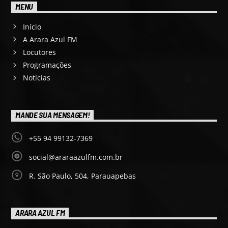
MENU
Início
A Arara Azul FM
Locutores
Programações
Notícias
MANDE SUA MENSAGEM!
+55 94 99132-7369
social@araraazulfm.com.br
R. São Paulo, 504, Parauapebas
ARARA AZUL FM