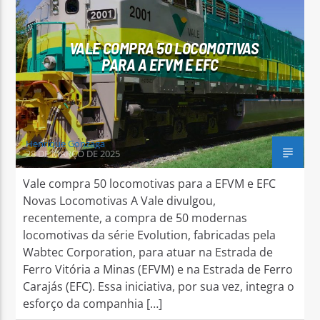
VALE COMPRA 50 LOCOMOTIVAS
PARA A EFVM E EFC
Arara Azul FM
Henrique Gonzaga
28 DE MARÇO DE 2025
Vale compra 50 locomotivas para a EFVM e EFC
Novas Locomotivas A Vale divulgou,
recentemente, a compra de 50 modernas
locomotivas da série Evolution, fabricadas pela
Wabtec Corporation, para atuar na Estrada de
Ferro Vitória a Minas (EFVM) e na Estrada de Ferro
Carajás (EFC). Essa iniciativa, por sua vez, integra o
esforço da companhia […]