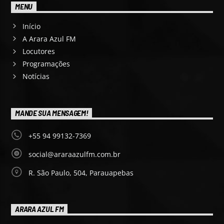
MENU
Início
A Arara Azul FM
Locutores
Programações
Notícias
MANDE SUA MENSAGEM!
+55 94 99132-7369
social@araraazulfm.com.br
R. São Paulo, 504, Parauapebas
ARARA AZUL FM