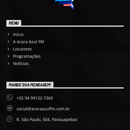
MENU
Início
A Arara Azul FM
Locutores
Programações
Notícias
MANDE SUA MENSAGEM!
+55 94 99132-7369
social@araraazulfm.com.br
R. São Paulo, 504, Parauapebas