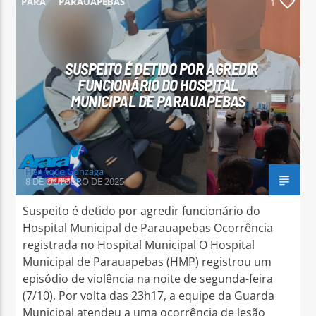
PARÁ
PARAUAPEBAS
1
SUSPEITO É DETIDO POR AGREDIR
FUNCIONÁRIO DO HOSPITAL
Arara Azul FM
MUNICIPAL DE PARAUAPEBAS
Henrique Gonzaga
8 DE OUTUBRO DE 2025
Suspeito é detido por agredir funcionário do
Hospital Municipal de Parauapebas Ocorrência
registrada no Hospital Municipal O Hospital
Municipal de Parauapebas (HMP) registrou um
episódio de violência na noite de segunda-feira
(7/10). Por volta das 23h17, a equipe da Guarda
Municipal atendeu a uma ocorrência de lesão