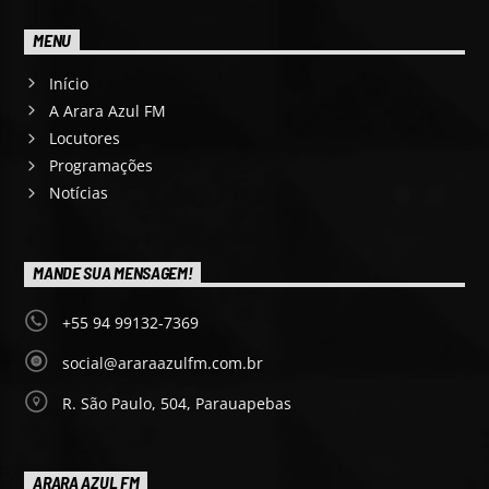
MENU
Início
A Arara Azul FM
Locutores
Programações
Notícias
MANDE SUA MENSAGEM!
+55 94 99132-7369
social@araraazulfm.com.br
R. São Paulo, 504, Parauapebas
ARARA AZUL FM