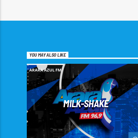
YOU MAY ALSO LIKE
ARARA AZUL FM
MILK-SHAKE