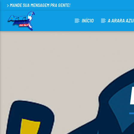
MANDE SUA MENSAGEM PRA GENTE!
INÍCIO
A ARARA AZU
CURRENT TRACK
ARARA AZUL FM 96,9
100