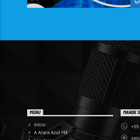
MENU
MANDE S
Início
+55
A Arara Azul FM
soc