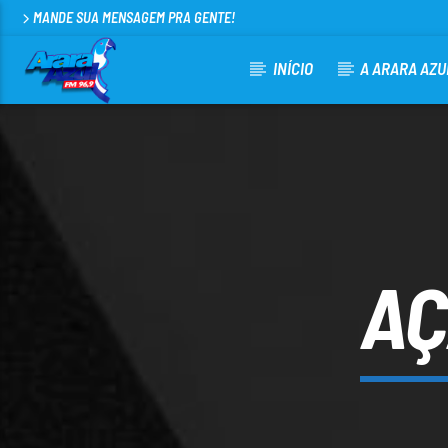
MANDE SUA MENSAGEM PRA GENTE!
INÍCIO
A ARARA AZU
CURRENT TRACK
ARARA AZUL FM 96,9
100
AÇ