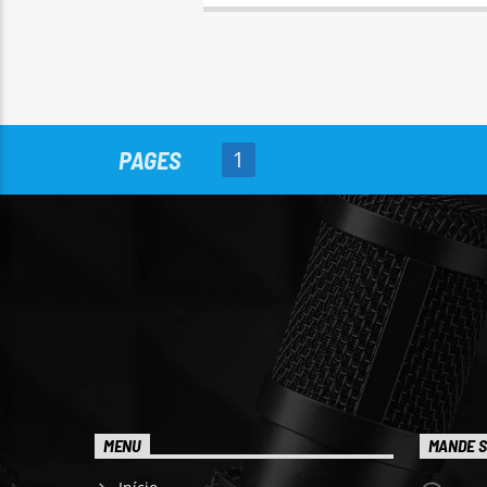
PAGES
1
MENU
MANDE S