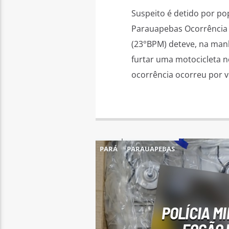
Suspeito é detido por po
Parauapebas Ocorrência e
(23°BPM) deteve, na man
furtar uma motocicleta n
ocorrência ocorreu por vo
PARÁ
PARAUAPEBAS
POLÍCIA M