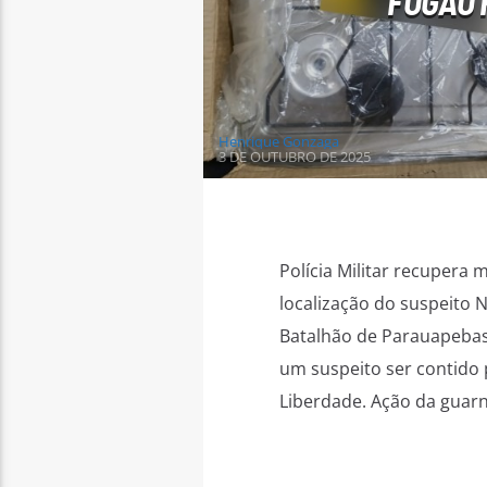
FOGÃO 
Henrique Gonzaga
3 DE OUTUBRO DE 2025
Polícia Militar recupera
localização do suspeito Na
Batalhão de Parauapebas
um suspeito ser contido
Liberdade. Ação da guar